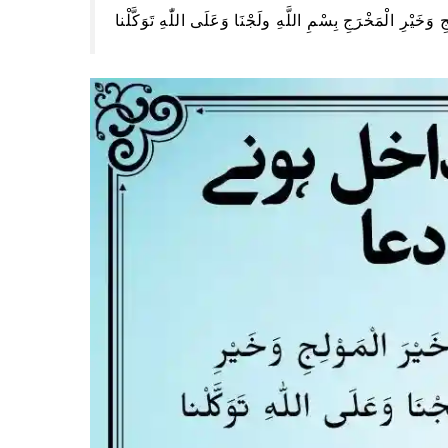
ْلِجِ وَخَيْرِ الْمَخْرَجِ بِسْمِ اللَّهِ ولَجْنَا وَعَلَى اللّٰهِ تَوَكَّلْنا