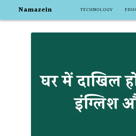
Skip
Namazein
TECHNOLOGY
EDU
to
content