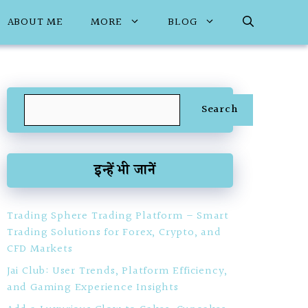
ABOUT ME
MORE
BLOG
Search
Search
इन्हें भी जानें
Trading Sphere Trading Platform – Smart
Trading Solutions for Forex, Crypto, and
CFD Markets
Jai Club: User Trends, Platform Efficiency,
and Gaming Experience Insights