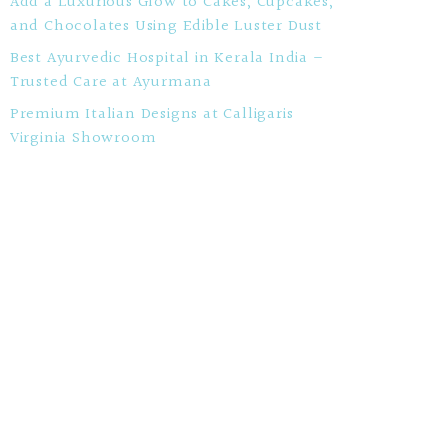
Add a Luxurious Glow to Cakes, Cupcakes,
and Chocolates Using Edible Luster Dust
Best Ayurvedic Hospital in Kerala India –
Trusted Care at Ayurmana
Premium Italian Designs at Calligaris
Virginia Showroom