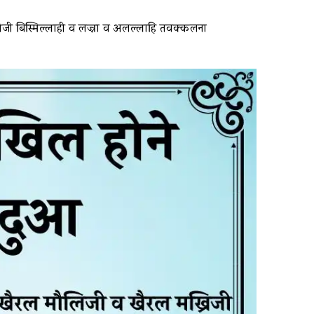
रिजी बिस्मिल्लाही व लज्ना व अलल्लाहि तवक्कलना