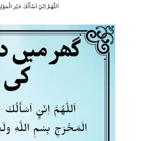
اَللّٰهُمَّ اِنّيِْ اَسْأَلُكَ خَيْرَ الْمَو