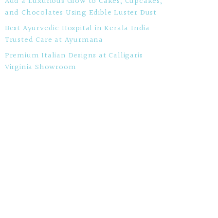
Add a Luxurious Glow to Cakes, Cupcakes,
and Chocolates Using Edible Luster Dust
Best Ayurvedic Hospital in Kerala India –
Trusted Care at Ayurmana
Premium Italian Designs at Calligaris
Virginia Showroom