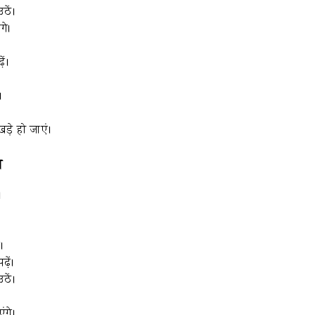
ठें।
गे।
ें।
।
े हो जाएं‌।
त
।
।
़ें।
ठें।
ंगे।