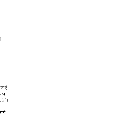
त
जाएं।
़ें।
ेंगे।
जाएं।