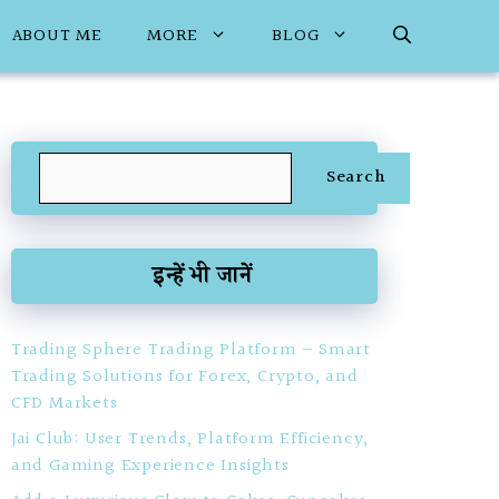
ABOUT ME
MORE
BLOG
Search
Search
इन्हें भी जानें
Trading Sphere Trading Platform – Smart
Trading Solutions for Forex, Crypto, and
CFD Markets
Jai Club: User Trends, Platform Efficiency,
and Gaming Experience Insights