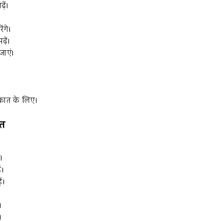
़ें।
ंगे।
़ें।
जाएं।
रकात के लिए।
ात
े।
ं।
ं।
।
।