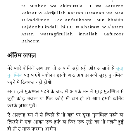
ra Minhoo wa Akimussla- T wa Aatuzoo
Zakaat W Akrijullah Karzan Hasanan Wa Maa
Tukaddimoo Lee-anfusikoom Min-khairin
Tajidoohu indall-hi Hu-w Khairaw-w A’azam
Azran Wastagfirullah innallah Gafuroor
Raheem
अंतिम लफ्ज़
मेरे प्यारे मोमिनों अब तक तो आप भी सही सही और आसानी से
सूरह
मुजम्मिल
पढ़ पाएंगे यकीनन इसके बाद अब आपको सूरह मुजम्मिल
पढ़ने में दिक्कत नहीं होगी।
अगर इसे मुकम्मल पढ़ने के बाद भी आपके मन में सूरह मुजम्मिल से
जुड़ी कोई सवाल या फिर कोई भी बात हो तो आप हमसे कॉमेंट
करके ज़रूर पूछें।
ऐ अल्लाह हम में से किसी से भी यहां पर सूरह मुजम्मिल पढ़ने या
लिखने में एक आयत एक हर्फ या फिर एक नुक्ते का भी गलती हुई
हो तो तू माफ फरमा। आमीन!