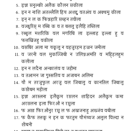
इन्ना सनुल्की अलैक कौलन सकीला
इन न नाशि अतल्लैलि हिय अशद्दु वतअंव व अक्वमु कीला
इन् न ल क फिन्नहारि सब्हन तवीला
वज्कुरिस् म रब्बि क व त बत्तलू इलैहि तब्तिला
रब्बुल मशरिकि वल मगरिबि ला इल्लाह इल्ला हु व
फत्तखिजहु वकीला
वसबिर अला मा यकूलू न वहजुरहम हज्रन जमीला
व जरनी वल मुकज्जिबी न उलिन्नअमति व महि्हलहुम
कलीला
इन न लदैना अन्कालंव व जहीमा
व तआमन जा गुस्सतिंव व अजाबन अलिमा
यौ म तरजुफुल अरजु वल जिबालु व कानतिल जिबालु
कसीबम महीला
इन्ना अरस्लना इलैकुम रसलन शाहिदन अलैकुम कमा
अरसलना इला फिरऔ न रसुला
फ असा फिरऔनुर रसू ल फ अखजनाहु अख्जंव वबीला
फ कैफ तत्तकू न इन क फरतुम यौमंय्यज अलुल विल्दा न
शीबनी