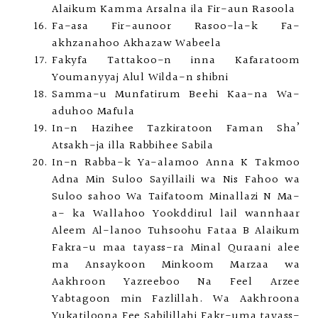
Alaikum Kamma Arsalna ila Fir-aun Rasoola
Fa-asa Fir-aunoor Rasoo-la-k Fa-
akhzanahoo Akhazaw Wabeela
Fakyfa Tattakoo-n inna Kafaratoom
Youmanyyaj Alul Wilda-n shibni
Samma-u Munfatirum Beehi Kaa-na Wa-
aduhoo Mafula
In-n Hazihee Tazkiratoon Faman Sha’
Atsakh-ja illa Rabbihee Sabila
In-n Rabba-k Ya-alamoo Anna K Takmoo
Adna Min Suloo Sayillaili wa Nis Fahoo wa
Suloo sahoo Wa Taifatoom Minallazi N Ma-
a- ka Wallahoo Yookddirul lail wannhaar
Aleem Al-lanoo Tuhsoohu Fataa B Alaikum
Fakra-u maa tayass-ra Minal Quraani alee
ma Ansaykoon Minkoom Marzaa wa
Aakhroon Yazreeboo Na Feel Arzee
Yabtagoon min Fazlillah. Wa Aakhroona
Yukatiloona Fee Sabilillahi Fakr-uma tayass-