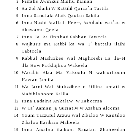
Nisfahu Awinkus Minhu Kalilan
Au Zid Alaihi W Rattilil Quraa’n Tartila
Inna Sanulaki Alaik Qaulan Sakila
Inna Nashi Atallaili Hee-y Ashdadu wat’au w
Akawamu Qeela
Inna-la-ka Finnhari Sabhan Taweela
Wajkuris-ma Rabbi-ka Wa T’ battalu ilaihi
Tabteela
Rabbul Mashrikee Wal Maghreebi La ila-H
illa Huw Fatkhijhoo Wakeela
Wasabir Alaa Ma Yakoolu N wahjurhoom
Hazran Jamila
Wa Jarni Wal Mukzzibee-n Ullina-amati w
Mahihlahoom Kalila
Inna Ladaina Ankalaw-w Zaheema
W Ta’ Aaman Ja Gussatiw w Azaban Aleema
Youm Tarzuful Arzuu Wal Zibaloo W Kantiloo
Zibaloo Kasibam Maheela
Inna Arsalna ilaikum Rasalan Shaheedan