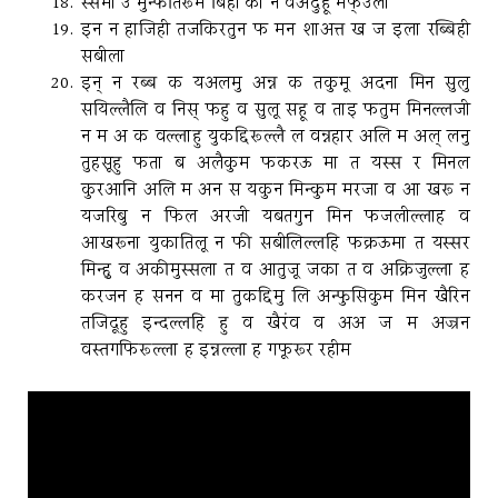
स्समा उ मुन्फतिरूम बिही का न वअदुहू मफ्उला
इन न हाजिही तजकिरतुन फ मन शाअत्त ख ज इला रब्बिही
सबीला
इन् न रब्ब क यअलमु अन्न क तकुमू अदना मिन सुलु
सयिल्लैलि व निस् फहु व सुलू सहू व ताइ फतुम मिनल्लजी
न म अ क वल्लाहु युकद्दिरूल्लै ल वन्नहार अलि म अल् लनु
तुहसूहु फता ब अलैकुम फकरऊ मा त यस्स र मिनल
कुरआनि अलि म अन स यकुन मिन्कुम मरजा व आ खरू न
यजरिबु न फिल अरजी यबतगुन मिन फजलील्लाह व
आखरूना युकातिलू न फी सबीलिल्लहि फक्रऊमा त यस्सर
मिन्हु व अकीमुस्सला त व आतुजू जका त व अक्रिजुल्ला ह
करजन ह सनन व मा तुकद्दिमु लि अन्फुसिकुम मिन खैरिन
तजिदूहु इन्दल्लहि हु व खैरंव व अअ ज म अज्रन
वस्तगफिरूल्ला ह इन्नल्ला ह गफूरूर रहीम