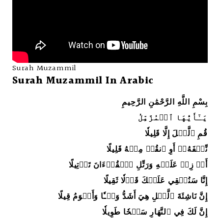
Surah Muzammil
Surah Muzammil In Arabic
بِسْمِ اللَّهِ الرَّحْمَٰنِ الرَّحِيمِ
يَـٰٓأَيُّهَا ٱلۡمُزَّمِّلُ
قُمِ ٱلَّيۡلَ إِلَّا قَلِيلٗا
نِّصۡفَهُۥٓ أَوِ ٱنقُصۡ مِنۡهُ قَلِيلًا
أَوۡ زِدۡ عَلَيۡهِ وَرَتِّلِ ٱلۡقُرۡءَانَ تَرۡتِيلًا
إِنَّا سَنُلۡقِي عَلَيۡكَ قَوۡلٗا ثَقِيلًا
إِنَّ نَاشِئَةَ ٱلَّيۡلِ هِيَ أَشَدُّ وَطۡـٔٗا وَأَقۡوَمُ قِيلًا
إِنَّ لَكَ فِي ٱلنَّهَارِ سَبۡحٗا طَوِيلٗا