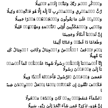
وَٱذۡكُرِ ٱسۡمَ رَبِّكَ وَتَبَتَّلۡ إِلَيۡهِ تَبۡتِيلٗا
رَّبُّ ٱلۡمَشۡرِقِ وَٱلۡمَغۡرِبِ لَآ إِلَٰهَ إِلَّا هُوَ فَٱتَّخِذۡهُ وَكِيلٗا
وَٱصۡبِرۡ عَلَىٰ مَا يَقُولُونَ وَٱهۡجُرۡهُمۡ هَجۡرٗا جَمِيلٗا
وَذَرۡنِي وَٱلۡمُكَذِّبِينَ أُوْلِي ٱلنَّعۡمَةِ وَمَهِّلۡهُمۡ قَلِيلًا
إِنَّ لَدَيۡنَآ أَنكَالٗا وَجَحِيمٗا
وَطَعَامٗا ذَا غُصَّةٖ وَعَذَابًا أَلِيمٗا
يَوۡمَ تَرۡجُفُ ٱلۡأَرۡضُ وَٱلۡجِبَالُ وَكَانَتِ ٱلۡجِبَالُ كَثِي
بٗا مَّهِيلًا
إِنَّآ أَرۡسَلۡنَآ إِلَيۡكُمۡ رَسُولٗا شَٰهِدًا عَلَيۡكُمۡ كَمَآ أَرۡسَلۡ
نَآ إِلَىٰ فِرۡعَوۡنَ رَسُولٗا
فَعَصَىٰ فِرۡعَوۡنُ ٱلرَّسُولَ فَأَخَذۡنَٰهُ أَخۡذٗا وَبِيلٗا
فَكَيۡفَ تَتَّقُونَ إِن كَفَرۡتُمۡ يَوۡمٗا يَجۡعَلُ ٱلۡوِلۡدَٰنَ شِيبً
ا
ٱلسَّمَآءُ مُنفَطِرُۢ بِهِۦۚ كَانَ وَعۡدُهُۥ مَفۡعُولًا
إِنَّ هَٰذِهِۦ تَذۡكِرَةٞۖ فَمَن شَآءَ ٱتَّخَذَ إِلَىٰ رَبِّهِۦ سَبِيلًا