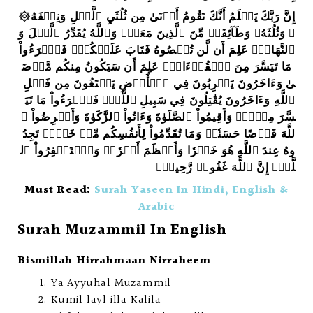
۞إِنَّ رَبَّكَ يَعۡلَمُ أَنَّكَ تَقُومُ أَدۡنَىٰ مِن ثُلُثَيِ ٱلَّيۡلِ وَنِصۡفَهُ
ۥ وَثُلُثَهُۥ وَطَآئِفَةٞ مِّنَ ٱلَّذِينَ مَعَكَۚ وَٱللَّهُ يُقَدِّرُ ٱلَّيۡلَ وَ
ٱلنَّهَارَۚ عَلِمَ أَن لَّن تُحۡصُوهُ فَتَابَ عَلَيۡكُمۡۖ فَٱقۡرَءُواْ
مَا تَيَسَّرَ مِنَ ٱلۡقُرۡءَانِۚ عَلِمَ أَن سَيَكُونُ مِنكُم مَّرۡضَ
ىٰ وَءَاخَرُونَ يَضۡرِبُونَ فِي ٱلۡأَرۡضِ يَبۡتَغُونَ مِن فَضۡلِ
ٱللَّهِ وَءَاخَرُونَ يُقَٰتِلُونَ فِي سَبِيلِ ٱللَّهِۖ فَٱقۡرَءُواْ مَا تَيَ
سَّرَ مِنۡهُۚ وَأَقِيمُواْ ٱلصَّلَوٰةَ وَءَاتُواْ ٱلزَّكَوٰةَ وَأَقۡرِضُواْ ٱ
للَّهَ قَرۡضًا حَسَنٗاۚ وَمَا تُقَدِّمُواْ لِأَنفُسِكُم مِّنۡ خَيۡرٖ تَجِدُ
وهُ عِندَ ٱللَّهِ هُوَ خَيۡرٗا وَأَعۡظَمَ أَجۡرٗاۚ وَٱسۡتَغۡفِرُواْ ٱل
لَّهَۖ إِنَّ ٱللَّهَ غَفُورٞ رَّحِيمُۢ
Must Read:
Surah Yaseen In Hindi, English &
Arabic
Surah Muzammil In English
Bismillah Hirrahmaan Nirraheem
Ya Ayyuhal Muzammil
Kumil layl illa Kalila