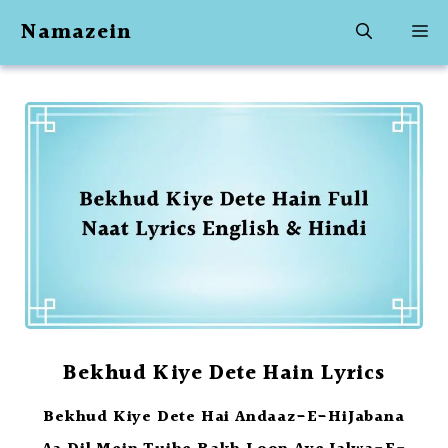
Skip
Namazein
M
to
content
Bekhud Kiye Dete Hain Lyrics
Bekhud Kiye Dete Hai Andaaz-E-HiJabana