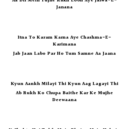
Aa Dil Mein Tujhe Rakh Loon Aye Jalwa-E-
Janana
Itna To Karam Karna Aye Chashma-E-
Karimana
Jab Jaan Labo Par Ho Tum Samne Aa Jaana
Kyun Aankh Milayi Thi Kyun Aag Lagayi Thi
Ab Rukh Ko Chupa Baithe Kar Ke Mujhe
Deewaana