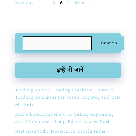
Page
Page
Page
Page
←
Previous
1
…
5
6
7
Next
→
Search
Search
इन्हें भी जानें
Trading Sphere Trading Platform – Smart
Trading Solutions for Forex, Crypto, and CFD
Markets
Add a Luxurious Glow to Cakes, Cupcakes,
and Chocolates Using Edible Luster Dust
Best Ayurvedic Hospital in Kerala India –