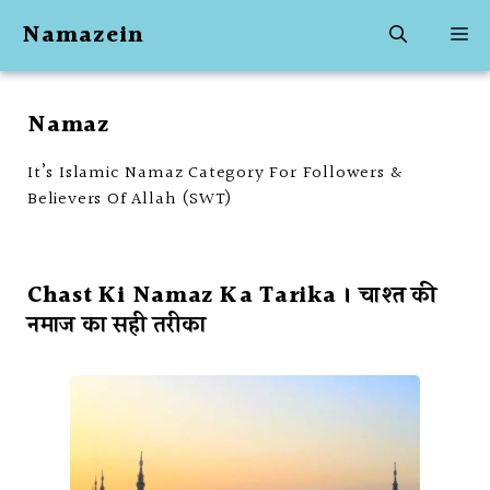
Skip
Namazein
M
to
content
Namaz
It’s Islamic Namaz Category For Followers &
Believers Of Allah (SWT)
Chast Ki Namaz Ka Tarika । चाश्त की
नमाज का सही तरीका